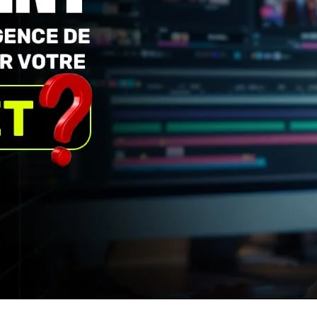
 : maîtrise des outils, créativité, expérience, méthode. Ce
 choisir votre qui fera vraiment la différence.
 qui se contentent de coller des plans les uns après les
 montage vidéo ?
ur monter vos vidéos. Ou vous avez tenté de le faire vou
s ne satisfont pas vos attentes.
ité, un manque de stratégie vous vous retrouvez à perdre