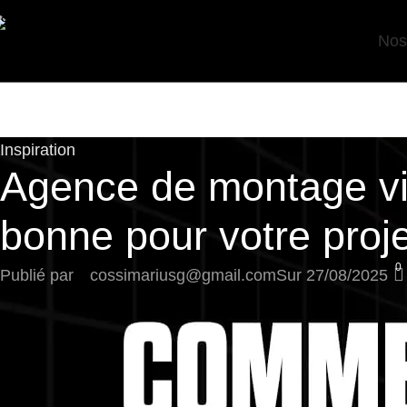
Skip to navigation
Nos
Skip to main content
Inspiration
Agence de montage vidé
bonne pour votre proje
0
Publié par
cossimariusg@gmail.com
Sur 27/08/2025
Vous cherchez une agence de montage vidéo capable de
Vous êtes entrepreneur, créateur de contenus ou chef de
Mais comment être sûr de choisir la bonne agence de mon