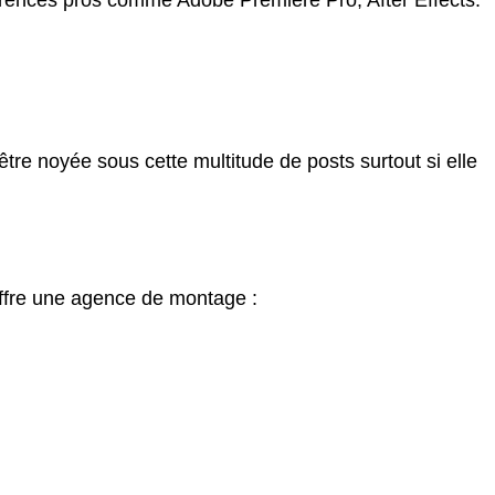
éférences pros comme Adobe Premiere Pro, After Effects.
tre noyée sous cette multitude de posts surtout si elle
 offre une agence de montage :