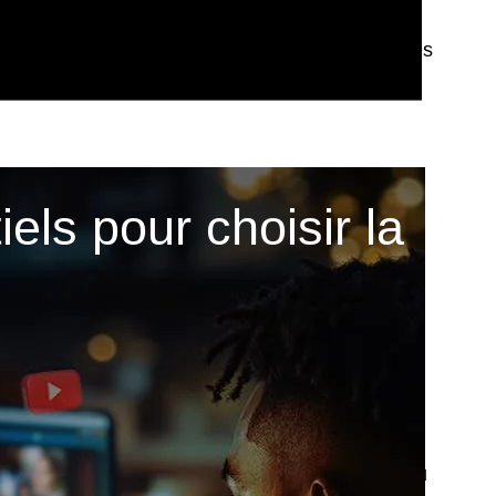
Pour les entreprises
els pour choisir la
uence directement vos ventes et votre image.
respecter vos délais et surtout, qui délivrer du