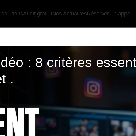
 solutions
Audit gratuit
Nos Actualités
Réserver un appel
o : 8 critères essenti
t .
 transformer vos idées en contenus puissants?
 projets et vous savez que la qualité de vos vidéos infl
tage vidéo? Ce prestataire qui pourra vous comprendre, 