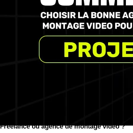
résultat ?
Derrière une vidéo réussie, il y a un vrai travail de fond
Dans cet article, vous allez découvrir 8 critères pour bien
Ces critères vont vous éviter de tomber sur des monteurs
comment faire d’une vidéo un vrai outil marketing.
Quel est l’importance d’une agence de
Vous avez peut-être déjà travaillé avec un freelance po
Mais très vite, vous vous rendez compte que vos contenu
Entre les délais trop longs, des contenus de basse qual
Freelance ou agence de montage vidéo ?